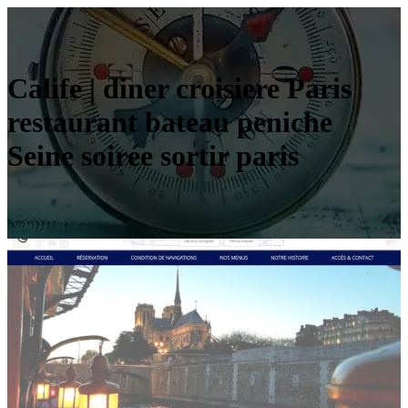
Calife | diner croisiere Paris
restaurant bateau peniche
Seine soirée sortir paris