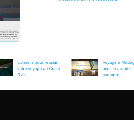
Conseils pour réussir
Voyage à Madag
votre voyage au Costa
osez la grande
Rica
aventure !