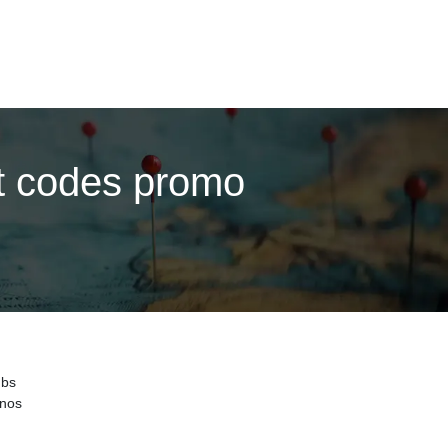
t codes promo
ubs
 nos