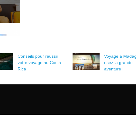
Conseils pour réussir
Voyage à Madag
votre voyage au Costa
osez la grande
Rica
aventure !